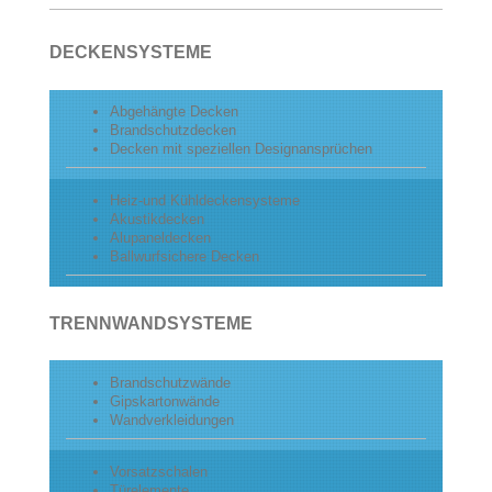
DECKENSYSTEME
Abgehängte Decken
Brandschutzdecken
Decken mit speziellen Designansprüchen
Heiz-und Kühldeckensysteme
Akustikdecken
Alupaneldecken
Ballwurfsichere Decken
TRENNWANDSYSTEME
Brandschutzwände
Gipskartonwände
Wandverkleidungen
Vorsatzschalen
Türelemente